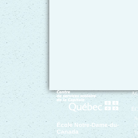
A
É
No
École Notre-Dame-du-
L’
Canada
Vi