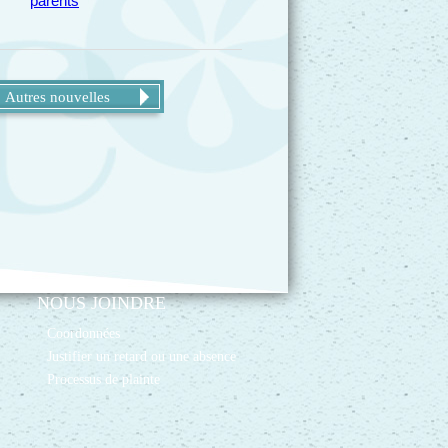
parents
Autres nouvelles
NOUS JOINDRE
Coordonnées
Justifier un retard ou une absence
Processus de plainte