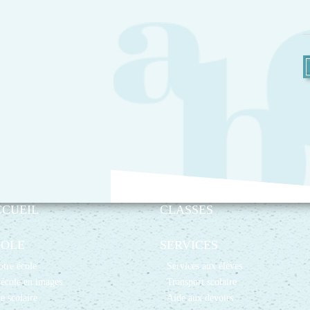
CCUEIL
CLASSES
COLE
SERVICES
tre école
Services aux élèves
école en images
Transport scolaire
e scolaire
Aide aux devoirs