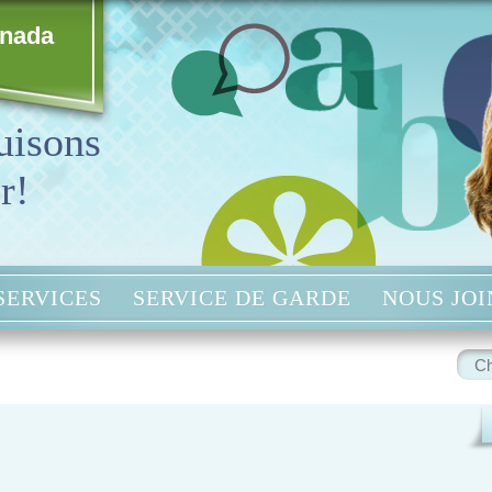
anada
uisons
r!
SERVICES
SERVICE DE GARDE
NOUS JO
Rech
: